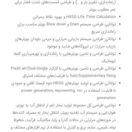
(راه‌اندازی، تغییر بار و …) و طراحی قسمت‌های تحت فشار برای
عمر مطلوب بویلر
HRSG Life Time Calculation و بهبود نقاط بحرانی
توانایی طراحی سیستم Drain و Blow down بویلر مناسب برای
راه‌اندازی سریع
توانائی طراحی سیستم بازیابی حرارتی و جرمی بلودان بویلرهای
بازیاب حرارت در نیروگاه‌های جدید و موجود
توانایی طراحی و تامین بویلرهایی با راه‌اندازی و بهره‌برداری کاملا
اتوماتیک
توانائی طراحی و تامین بویلرهایی با کارکرد Fresh air/Dual-Single
fuel/Supplementary Firing با ظرفیت‌های مختلف احتراق
توانائی طراحی و تولید بویلرهای HRSG خود ایستا، افقی و عمودی
با قابلیت استفاده در power generation, repowering, co-
generation
توانایی طراحی کل مجموعه تولید بخار اعم از انتقال آب به بویلر،
هوازدایی و سیستم آب تغذیه بویلر، انتقال بخار به مصرف کننده‌ها
در حوزه‌های حرارتی در حالات گذرا و پایا، مکانیک، فرآیند، خطوط
لوله، شیمی، سازه، برق و کنترل با استفاده از نرم افزارهای مختلف و