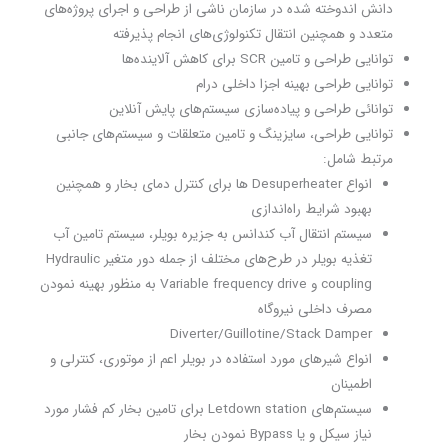
دانش اندوخته شده در سازمان ناشی از طراحی و اجرای پروژه‌های
متعدد و همچنین انتقال تکنولوژی‌های انجام پذیرفته
توانایی طراحی و تامین SCR برای کاهش آلاینده‌ها
توانایی طراحی بهینه اجزا داخلی درام
توانائی طراحی و پیاده‌سازی سیستم‌های پایش آنلاین
توانایی طراحی، سایزینگ و تامین متعلقات و سیستم‌های جانبی
مرتبط شامل:
انواع Desuperheater ها برای کنترل دمای بخار و همچنین
بهبود شرایط راه‌اندازی
سیستم انتقال آب کندانس به جزیره بویلر، سیستم تامین آب
تغذیه بویلر در طرح‌های مختلف از جمله دور متغیر Hydraulic
coupling و Variable frequency drive به منظور بهینه نمودن
مصرف داخلی نیروگاه
Diverter/Guillotine/Stack Damper
انواع شیرهای مورد استفاده در بویلر اعم از موتوری، کنترلی و
اطمینان
سیستم‌های Letdown station برای تامین بخار کم فشار مورد
نیاز سیکل و یا Bypass نمودن بخار