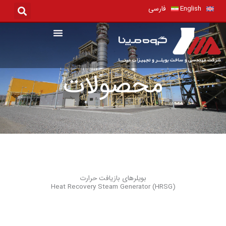
رش
English
فارسی
ه
حتوا
محصولات
بویلرهای بازیافت حرارت
Heat Recovery Steam Generator (HRSG)